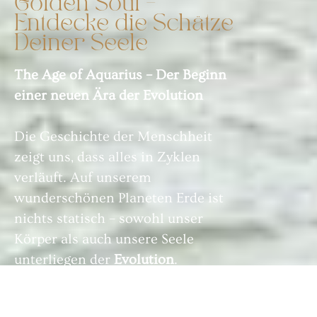
Golden Soul –
Entdecke die Schätze
Deiner Seele
The Age of Aquarius – Der Beginn
einer neuen Ära der Evolution
Die Geschichte der Menschheit
zeigt uns, dass alles in Zyklen
verläuft. Auf unserem
wunderschönen Planeten Erde ist
nichts statisch – sowohl unser
Körper als auch unsere Seele
unterliegen der
Evolution
.
Diese Phase erfordert Geduld,